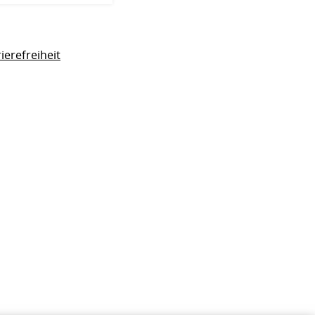
ierefreiheit
eite anspringen