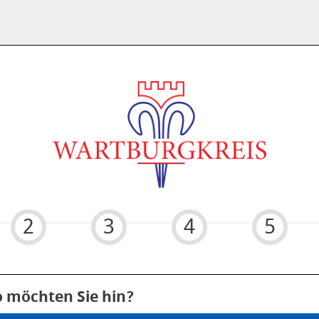
2
3
4
5
 6
o möchten Sie hin?